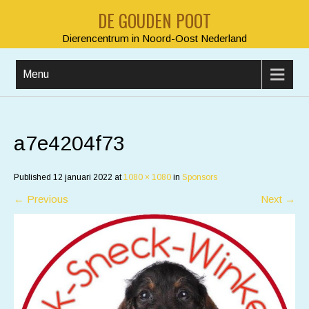
DE GOUDEN POOT
Dierencentrum in Noord-Oost Nederland
Menu
a7e4204f73
Published
12 januari 2022
at
1080 × 1080
in
Sponsors
←
Previous
Next
→