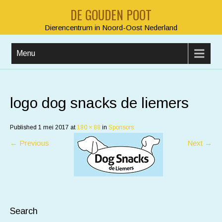
DE GOUDEN POOT
Dierencentrum in Noord-Oost Nederland
Menu
logo dog snacks de liemers
Published
1 mei 2017
at
180 × 88
in
Sponsors
←
Previous
Next
→
Search